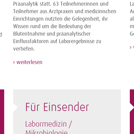
Präanalytik statt. 63 Teilnehmerinnen und
L
Teilnehmer aus Arztpraxen und medizinischen
A
Einrichtungen nutzten die Gelegenheit, ihr
a
Wissen rund um die Bedeutung der
m
Blutentnahme und präanalytischer
G
d
Einflussfaktoren auf Laborergebnisse zu
vertiefen.
weiterlesen
Für Einsender
Labormedizin /
Mikrobiologie