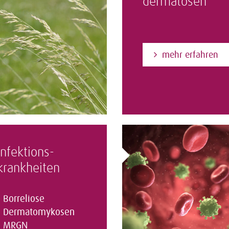
dermatosen
mehr erfahren
Infektions­
krankheiten
Borreliose
Dermatomykosen
MRGN