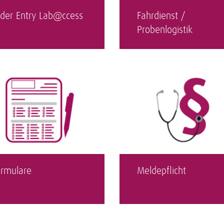
der Entry Lab@ccess
Fahrdienst /
Probenlogistik
rmulare
Meldepflicht