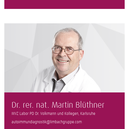
Dr. rer. nat. Martin Blüthner
MVZ Labor PD Dr. Volkmann und Kollegen, Karlsruhe
autoimmundiagnostik@limbachgruppe.com