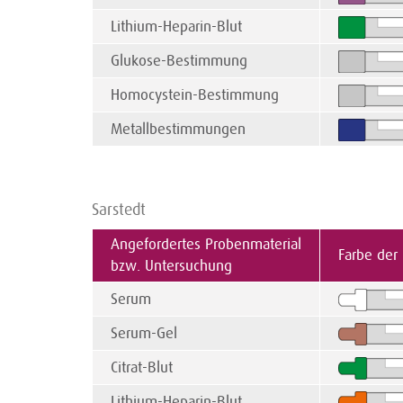
Lithium-Heparin-Blut
Glukose-Bestimmung
Homocystein-Bestimmung
Metallbestimmungen
Sarstedt
Angefordertes Probenmaterial
Farbe der
bzw. Untersuchung
Serum
Serum-Gel
Citrat-Blut
Lithium-Heparin-Blut