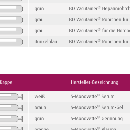
®
grün
BD Vacutainer
Heparinröhrc
®
grau
BD Vacutainer
Röhrchen für
®
grau
BD Vacutainer
für die Homo
®
dunkelblau
BD Vacutainer
Röhrchen für
 Kappe
Hersteller-Bezeichnung
®
weiß
S-Monovette
Serum
®
braun
S-Monovette
Serum-Gel
®
grün
S-Monovette
Gerinnung
®
orange
S-Monovette
Plasma