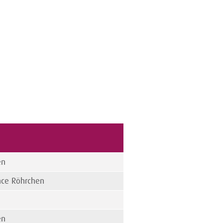
en
nce Röhrchen
n
en