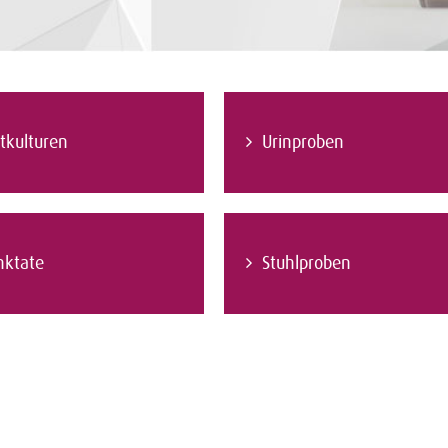
tkulturen
Urinproben
nktate
Stuhlproben