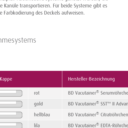
ie Kanüle transportieren. Für beide Systeme gibt es
e Farbkodierung des Deckels aufweisen.
nahmesystems
 Kappe
Hersteller-Bezeichnung
®
rot
BD Vacutainer
Serumröhrch
®
gold
BD Vacutainer
SST™ II Adva
®
hellblau
BD Vacutainer
Citratröhrche
®
lila
BD Vacutainer
EDTA-Röhrch