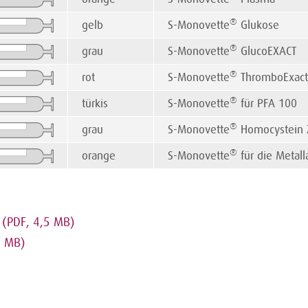
®
gelb
S-Monovette
Glukose
®
grau
S-Monovette
GlucoEXACT
®
rot
S-Monovette
ThromboExact
®
türkis
S-Monovette
für PFA 100
®
grau
S-Monovette
Homocystein 
®
orange
S-Monovette
für di
 (PDF, 4,5 MB)
4 MB)