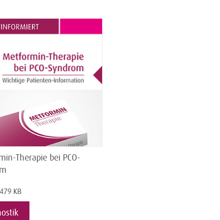
min-Therapie bei PCO-
om
 479 KB
ostik