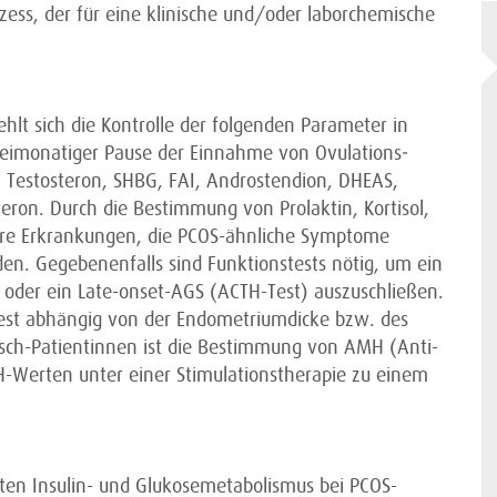
ess, der für eine klinische und/oder laborchemische
lt sich die Kontrolle der folgenden Parameter in
reimonatiger Pause der Einnahme von Ovulations­
, Testosteron, SHBG, FAI, Androstendion, DHEAS,
teron. Durch die Bestimmung von Prolaktin, Kortisol,
re Erkrankungen, die PCOS-ähnliche Symptome
n. Gegebenenfalls sind Funktions­tests nötig, um ein
der ein Late-onset-AGS (ACTH-Test) auszuschließen.
est abhängig von der Endometrium­dicke bzw. des
nsch-Patientinnen ist die Bestimmung von AMH (Anti-
-Werten unter einer Stimulations­therapie zu einem
ten Insulin- und Glukose­metabolismus bei PCOS-