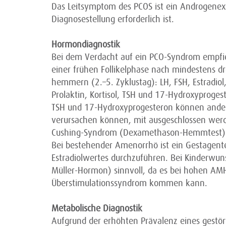
Das Leitsymptom des PCOS ist ein Androgen­exz
Diagnose­stellung erforderlich ist.
Hormondiagnostik
Bei dem Verdacht auf ein PCO-Syndrom empfieh
einer frühen Follikelphase nach mindestens d
hemmern (2.–5. Zyklustag): LH, FSH, Estradiol
Prolaktin, Kortisol, TSH und 17-Hydroxy­proges
TSH und 17-Hydroxy­progesteron können ande
verursachen können, mit ausgeschlossen werde
Cushing-Syndrom (Dexamethason-­Hemmtest) o
Bei bestehender Amenorrhö ist ein Gestagent
Estradiol­wertes durchzuführen. Bei Kinderwu
Müller-Hormon) sinnvoll, da es bei hohen AMH
Über­stimulations­syndrom kommen kann.
Metabolische Diagnostik
Aufgrund der erhöhten Prävalenz eines gestör